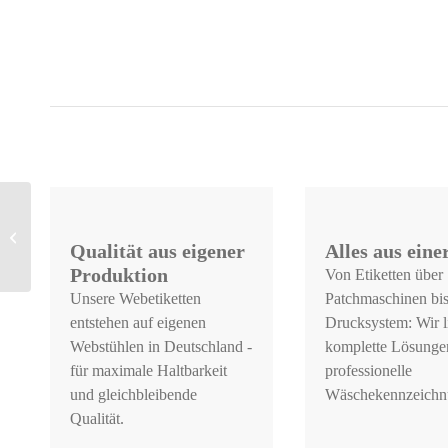
Art. 3914,
Haftpatchetikett – ein-
Qualität aus eigener
Alles aus ein
oder zweizeilig,
Druckschrift, schwarz...
Produktion
Von Etiketten über
Unsere Webetiketten
Patchmaschinen bi
entstehen auf eigenen
Drucksystem: Wir l
Webstühlen in Deutschland -
komplette Lösungen
für maximale Haltbarkeit
professionelle
und gleichbleibende
Wäschekennzeichn
Qualität.