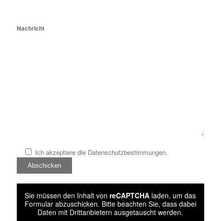
Nachricht
Ich akzeptiere die
Datenschutzbestimmungen
.
Please
leave
this
field
Sie müssen den Inhalt von
reCAPTCHA
laden, um das
empty.
Formular abzuschicken. Bitte beachten Sie, dass dabei
Daten mit Drittanbietern ausgetauscht werden.