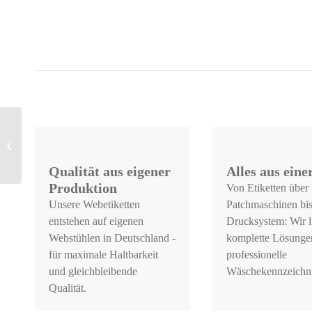
Art. 403-3, Webetikett,
Wäschezahl zum
Einbügeln, 15 mm Höhe,
Serife, für...
Qualität aus eigener
Alles aus ein
Produktion
Von Etiketten über
Unsere Webetiketten
Patchmaschinen bi
entstehen auf eigenen
Drucksystem: Wir l
Webstühlen in Deutschland -
komplette Lösungen
für maximale Haltbarkeit
professionelle
und gleichbleibende
Wäschekennzeichn
Qualität.