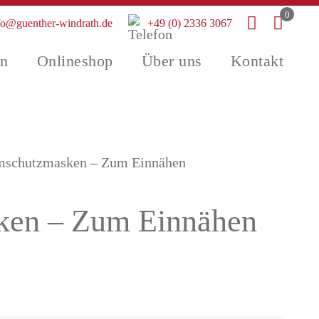
0
fo@guenther-windrath.de
+49 (0) 2336 3067
en
Onlineshop
Über uns
Kontakt
emschutzmasken – Zum Einnähen
sken – Zum Einnähen