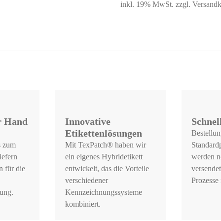
inkl. 19% MwSt. zzgl. Versandk
er Hand
Innovative
Schnel
Etikettenlösungen
Bestellun
s zum
Mit TexPatch® haben wir
Standard
iefern
ein eigenes Hybridetikett
werden n
 für die
entwickelt, das die Vorteile
versendet
verschiedener
Prozesse n
ung.
Kennzeichnungssysteme
kombiniert.